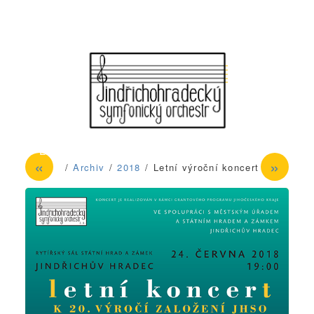
Jindřichohradecký symfonický
Primary menu
Skip to primary content
Skip to secondary content
orchestr z. s.
«
»
Archiv
2018
Letní výroční koncert