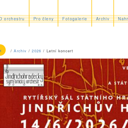
cký symfonický orchestr
O orchestru
Pro členy
Fotogalerie
Archiv
Nah
«
Archiv
2026
Letní koncert