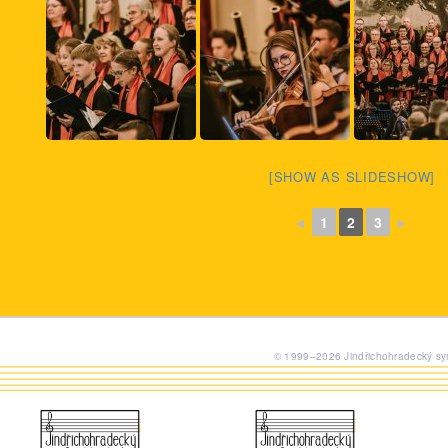
[SHOW AS SLIDESHOW]
◄
1
2
3
►
© 1999–2026 Jindřichohradecký sym