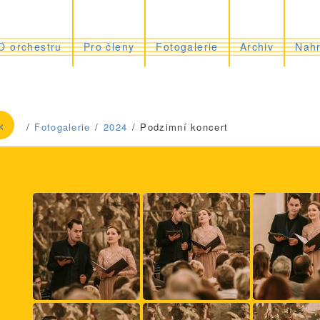
cký symfonický orchestr
O orchestru
Pro členy
Fotogalerie
Archiv
Nah
«
Fotogalerie
2024
Podzimní koncert