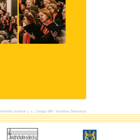
fonický orchestr z. s. | Design MK / Kateřina Zemanová